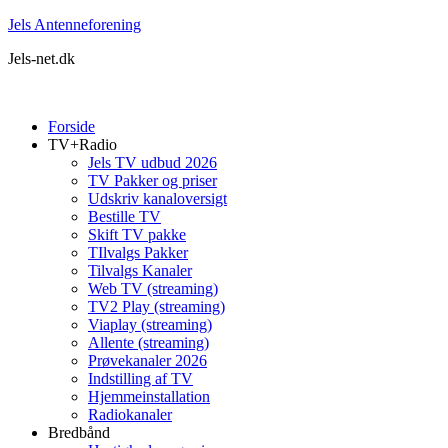
Jels Antenneforening
Jels-net.dk
Forside
TV+Radio
Jels TV udbud 2026
TV Pakker og priser
Udskriv kanaloversigt
Bestille TV
Skift TV pakke
TIlvalgs Pakker
Tilvalgs Kanaler
Web TV (streaming)
TV2 Play (streaming)
Viaplay (streaming)
Allente (streaming)
Prøvekanaler 2026
Indstilling af TV
Hjemmeinstallation
Radiokanaler
Bredbånd