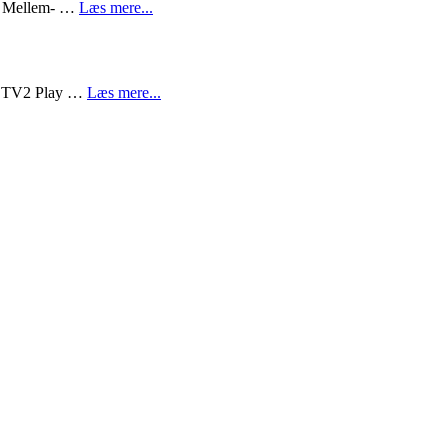
d-, Mellem- …
Læs mere...
ne TV2 Play …
Læs mere...