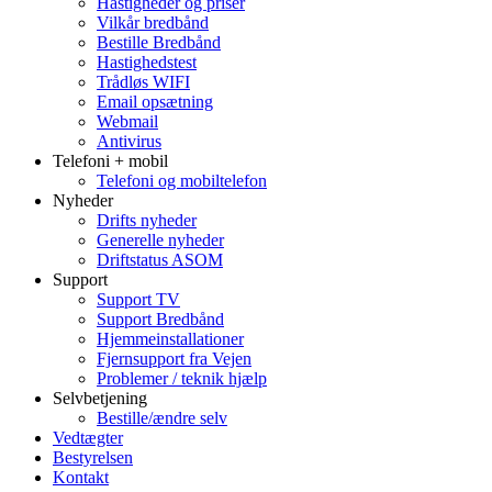
Hastigheder og priser
Vilkår bredbånd
Bestille Bredbånd
Hastighedstest
Trådløs WIFI
Email opsætning
Webmail
Antivirus
Telefoni + mobil
Telefoni og mobiltelefon
Nyheder
Drifts nyheder
Generelle nyheder
Driftstatus ASOM
Support
Support TV
Support Bredbånd
Hjemmeinstallationer
Fjernsupport fra Vejen
Problemer / teknik hjælp
Selvbetjening
Bestille/ændre selv
Vedtægter
Bestyrelsen
Kontakt