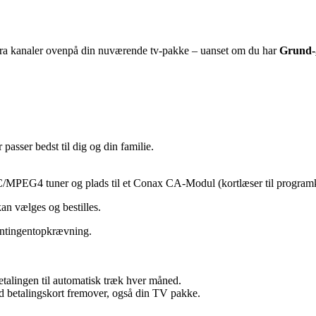
ekstra kanaler ovenpå din nuværende tv-pakke – uanset om du har
Grund-,
passer bedst til dig og din familie.
-C/MPEG4 tuner og plads til et Conax CA-Modul (kortlæser til programk
n vælges og bestilles.
ontingentopkrævning.
etalingen til automatisk træk hver måned.
ed betalingskort fremover, også din TV pakke.